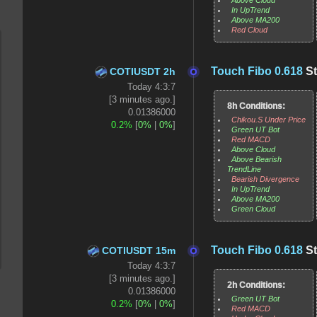
In UpTrend
Above MA200
Red Cloud
Touch Fibo 0.618
St
COTIUSDT 2h
Today 4:3:7
[3 minutes ago.]
8h Conditions:
0.01386000
Chikou.S Under Price
0.2%
[
0%
|
0%
]
Green UT Bot
Red MACD
Above Cloud
Above Bearish
TrendLine
Bearish Divergence
In UpTrend
Above MA200
Green Cloud
Touch Fibo 0.618
St
COTIUSDT 15m
Today 4:3:7
[3 minutes ago.]
2h Conditions:
0.01386000
Green UT Bot
0.2%
[
0%
|
0%
]
Red MACD