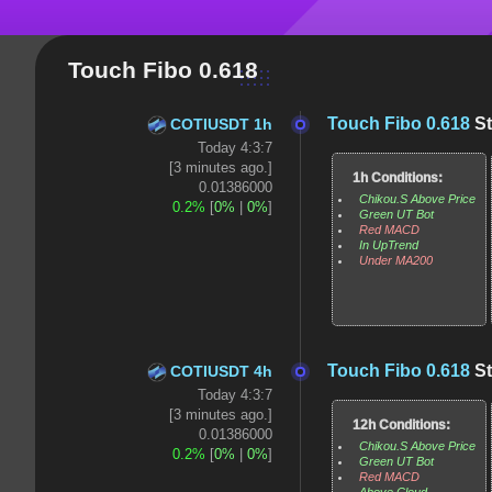
Touch Fibo 0.618
Touch Fibo 0.618
St
COTIUSDT 1h
Today 4:3:7
[3 minutes ago.]
1h Conditions:
0.01386000
Chikou.S Above Price
0.2%
[
0%
|
0%
]
Green UT Bot
Red MACD
In UpTrend
Under MA200
Touch Fibo 0.618
St
COTIUSDT 4h
Today 4:3:7
[3 minutes ago.]
12h Conditions:
0.01386000
Chikou.S Above Price
0.2%
[
0%
|
0%
]
Green UT Bot
Red MACD
Above Cloud