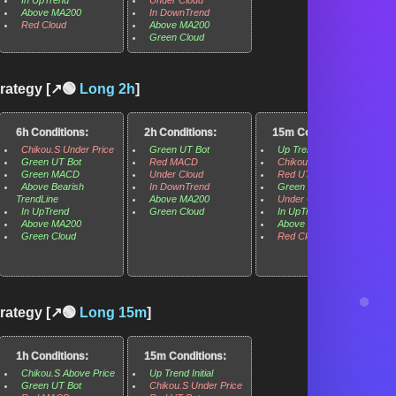
Above MA200
In DownTrend
Red Cloud
Above MA200
Green Cloud
rategy [↗️🟢
Long
2h
]
6h Conditions:
2h Conditions:
15m Conditions:
Chikou.S Under Price
Green UT Bot
Up Trend Initial
Green UT Bot
Red MACD
Chikou.S Under Price
Green MACD
Under Cloud
Red UT Bot
Above Bearish
In DownTrend
Green MACD
TrendLine
Above MA200
Under Cloud
In UpTrend
Green Cloud
In UpTrend
Above MA200
Above MA200
Green Cloud
Red Cloud
rategy [↗️🟢
Long
15m
]
1h Conditions:
15m Conditions:
Chikou.S Above Price
Up Trend Initial
Green UT Bot
Chikou.S Under Price