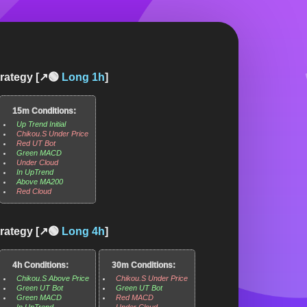
rategy [↗️🟢
Long
1h
]
15m Conditions:
Up Trend Initial
Chikou.S Under Price
Red UT Bot
Green MACD
Under Cloud
In UpTrend
Above MA200
Red Cloud
rategy [↗️🟢
Long
4h
]
4h Conditions:
30m Conditions:
Chikou.S Above Price
Chikou.S Under Price
Green UT Bot
Green UT Bot
Green MACD
Red MACD
In UpTrend
Under Cloud