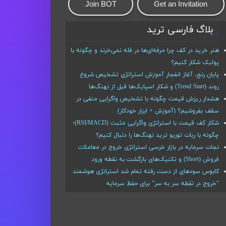
Join BOT
Get an Invitation
بلاگ فارسی ترید
هنر خرید در کف چرا حرفه‌ای‌ها در قله نمی‌خرند و چگونه با
پولبک شکار کنیم؟
پایان رنج، آغاز انفجار آموزش استراتژی تشخیص شروع
روند (Trend Start) و شکار اسپایک‌ها قبل از نهنگ‌ها
هشدار ریزش قیمت چگونه با تشخیص واگرایی منفی در
سقف بفروشیم؟ (آموزش + ابزار خودکار)
شکار کف قیمت با استراتژی واگرایی مثبت (RSI/MACD)؛
چگونه با ربات توربو ترید نهنگ‌ها را دنبال کنیم؟
نجات سرمایه در بازار خرسی استراتژی خروج در معاملات
فروش (Short) و تکنیک‌های بازگشت به نقطه ورود
کابوس سودهای از دست رفته تمام شد استراتژی هوشمند
“خروج در نقطه سر به سر” برای حفظ سرمایه